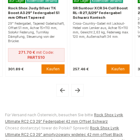
auf Lager
Kostenloser Versand
auf Lager
Kostenloser Versand
Rock Shox Judy Silver TK
SR Suntour XCR 34 Coil Boost
S
Boost A3 29" Federgabel 51
RL-R 27,5/29" Federgabel
2
mm Offset Tapered
Schwarz Konisch
2
B
29" Federgabel, Tapered Gabelschaft,
Cross-Country-Gabel mit Lockout-
1
Offset 51 mm, Achse 15×110 mm,
Hebel vom Lenker aus, Achse 15x110
L
SoloAir Federung, TurnKey
mm, Gewicht 2,63 kg, Federweg max.
V
Dämpfung, Steuerung von der
120 mm, Außenschaft 34 mm.
Brücke.
271.70 €
mit Code:
PARTS10
Kaufen
Kaufen
301.89 €
257.46 €
3
Für Versand nach Österreich, besuchen Sie bitte
Rock Shox Lyrik
Ultimate RC2 C3 29" Federgabel 42 mm Offset Schwarz
Chcesz dostarczyć towar do Polski? Sprawdź
Rock Shox Lyrik
Ultimate RC2 C3 29" amortyzowany widelec 42 mm offset Black