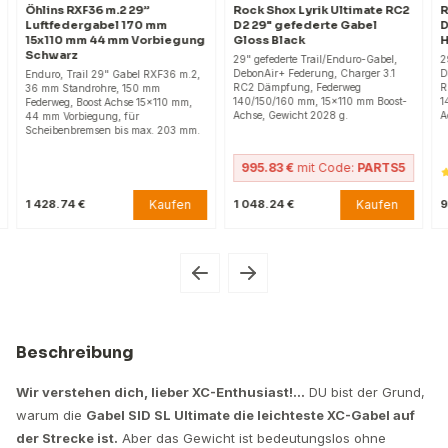
Öhlins RXF36 m.2 29”
Rock Shox Lyrik Ultimate RC2
R
Luftfedergabel 170 mm
D2 29" gefederte Gabel
D
15x110 mm 44 mm Vorbiegung
Gloss Black
H
Schwarz
29" gefederte Trail/Enduro-Gabel,
2
DebonAir+ Federung, Charger 3.1
D
Enduro, Trail 29" Gabel RXF36 m.2,
RC2 Dämpfung, Federweg
R
36 mm Standrohre, 150 mm
140/150/160 mm, 15x110 mm Boost-
1
Federweg, Boost Achse 15x110 mm,
Achse, Gewicht 2028 g.
A
44 mm Vorbiegung, für
Scheibenbremsen bis max. 203 mm.
995.83 €
mit Code:
PARTS5
Kaufen
Kaufen
1 428.74 €
1 048.24 €
9
Beschreibung
Wir verstehen dich, lieber XC-Enthusiast!...
DU bist der Grund,
warum die
Gabel SID SL Ultimate die leichteste XC-Gabel auf
der Strecke ist.
Aber das Gewicht ist bedeutungslos ohne