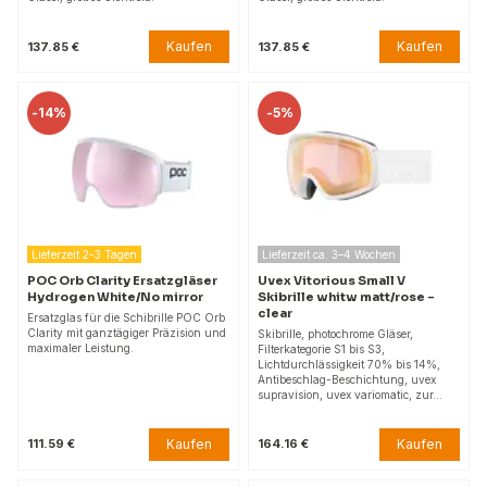
Kaufen
Kaufen
137.85 €
137.85 €
-
14%
-
5%
Lieferzeit 2-3 Tagen
Lieferzeit ca. 3–4 Wochen
POC Orb Clarity Ersatzgläser
Uvex Vitorious Small V
Hydrogen White/No mirror
Skibrille whitw matt/rose -
clear
Ersatzglas für die Schibrille POC Orb
Clarity mit ganztägiger Präzision und
Skibrille, photochrome Gläser,
maximaler Leistung.
Filterkategorie S1 bis S3,
Lichtdurchlässigkeit 70% bis 14%,
Antibeschlag-Beschichtung, uvex
supravision, uvex variomatic, zur…
Kaufen
Kaufen
111.59 €
164.16 €