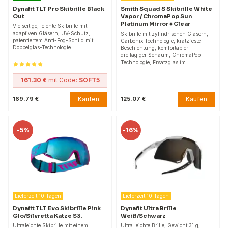
Dynafit TLT Pro Skibrille Black
Smith Squad S Skibrille White
Out
Vapor / ChromaPop Sun
Platinum Mirror + Clear
Vielseitige, leichte Skibrille mit
adaptiven Gläsern, UV-Schutz,
Skibrille mit zylindrischen Gläsern,
patentiertem Anti-Fog-Schild mit
Carbonix Technologie, kratzfeste
Doppelglas-Technologie.
Beschichtung, komfortabler
dreilagiger Schaum, ChromaPop
Technologie, Ersatzglas im…
161.30 €
mit Code:
SOFT5
Kaufen
Kaufen
169.79 €
125.07 €
-
5%
-
16%
Lieferzeit 10 Tagen
Lieferzeit 10 Tagen
Dynafit TLT Evo Skibrille Pink
Dynafit Ultra Brille
Glo/Silvretta Katze S3.
Weiß/Schwarz
Ultraleichte Skibrille mit einem
Ultra leichte Brille, Gewicht 31 g,