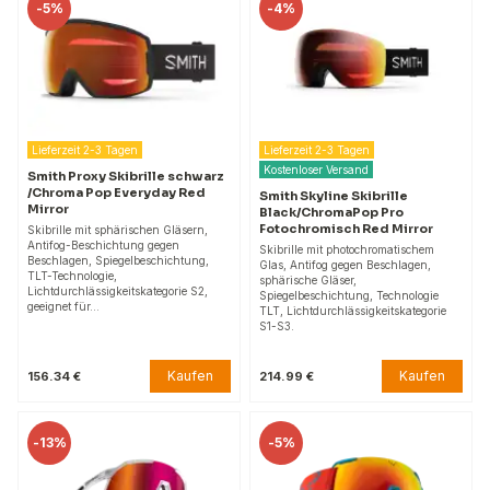
-
5%
-
4%
Lieferzeit 2-3 Tagen
Lieferzeit 2-3 Tagen
Kostenloser Versand
Smith Proxy Skibrille schwarz
/Chroma Pop Everyday Red
Smith Skyline Skibrille
Mirror
Black/ChromaPop Pro
Fotochromisch Red Mirror
Skibrille mit sphärischen Gläsern,
Antifog-Beschichtung gegen
Skibrille mit photochromatischem
Beschlagen, Spiegelbeschichtung,
Glas, Antifog gegen Beschlagen,
TLT-Technologie,
sphärische Gläser,
Lichtdurchlässigkeitskategorie S2,
Spiegelbeschichtung, Technologie
geeignet für…
TLT, Lichtdurchlässigkeitskategorie
S1-S3.
Kaufen
Kaufen
156.34 €
214.99 €
-
13%
-
5%