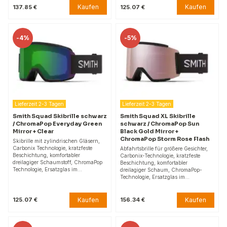
Kaufen
Kaufen
137.85 €
125.07 €
-
4%
-
5%
Lieferzeit 2-3 Tagen
Lieferzeit 2-3 Tagen
Smith Squad Skibrille schwarz
Smith Squad XL Skibrille
/ ChromaPop Everyday Green
schwarz / ChromaPop Sun
Mirror + Clear
Black Gold Mirror +
ChromaPop Storm Rose Flash
Skibrille mit zylindrischen Gläsern,
Carbonix Technologie, kratzfeste
Abfahrtsbrille für größere Gesichter,
Beschichtung, komfortabler
Carbonix-Technologie, kratzfeste
dreilagiger Schaumstoff, ChromaPop
Beschichtung, komfortabler
Technologie, Ersatzglas im…
dreilagiger Schaum, ChromaPop-
Technologie, Ersatzglas im…
Kaufen
Kaufen
125.07 €
156.34 €