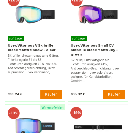
-
20%
-
20%
auf Lager
auf Lager
Uvex Vitorious V Skibrille
Uvex Vitorious Small CV
black matt/rainbow - clear
Skibrille black matt/ruby -
green
Skibrille, photochromatische Gläser,
Filterkategorie S1 bis S3,
Skibrille, Filterkategorie S2
Lichtdurchlässigkeit 70% bis 14%,
Lichtdurchlässigkeit 41%,
Antibeschlagbeschichtung, uvex
Antibeschlag-Beschichtung, uvex
supravision, uvex variomatic,…
supravision, uvex colorvision,
geeignet für Korrekturbrillen,
Gewicht…
Kaufen
Kaufen
138.24 €
105.32 €
Wir empfehlen
-
19%
-
19%