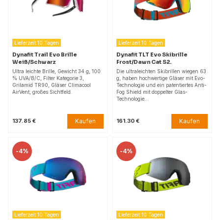
Lieferzeit 10 Tagen
Lieferzeit 10 Tagen
Dynafit Trail Evo Brille
Dynafit TLT Evo Skibrille
Weiß/Schwarz
Frost/Dawn Cat S2.
Ultra leichte Brille, Gewicht 34 g, 100
Die ultraleichten Skibrillen wiegen 63
% UVA/B/C, Filter Kategorie 3,
g, haben hochwertige Gläser mit Evo-
Grilamid TR90, Gläser Climacool
Technologie und ein patentiertes Anti-
AirVent, großes Sichtfeld.
Fog Shield mit doppelter Glas-
Technologie…
Kaufen
Kaufen
137.85 €
161.30 €
-
4%
-
4%
Lieferzeit 10 Tagen
Lieferzeit 10 Tagen