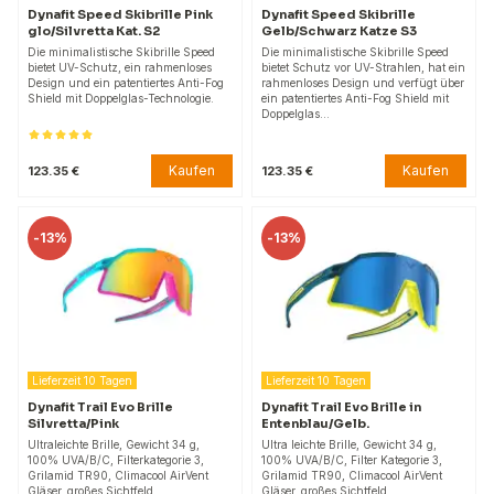
Dynafit Speed Skibrille Pink
Dynafit Speed Skibrille
glo/Silvretta Kat. S2
Gelb/Schwarz Katze S3
Die minimalistische Skibrille Speed
Die minimalistische Skibrille Speed
bietet UV-Schutz, ein rahmenloses
bietet Schutz vor UV-Strahlen, hat ein
Design und ein patentiertes Anti-Fog
rahmenloses Design und verfügt über
Shield mit Doppelglas-Technologie.
ein patentiertes Anti-Fog Shield mit
Doppelglas…
Kaufen
Kaufen
123.35 €
123.35 €
-
13%
-
13%
Lieferzeit 10 Tagen
Lieferzeit 10 Tagen
Dynafit Trail Evo Brille
Dynafit Trail Evo Brille in
Silvretta/Pink
Entenblau/Gelb.
Ultraleichte Brille, Gewicht 34 g,
Ultra leichte Brille, Gewicht 34 g,
100% UVA/B/C, Filterkategorie 3,
100% UVA/B/C, Filter Kategorie 3,
Grilamid TR90, Climacool AirVent
Grilamid TR90, Climacool AirVent
Gläser, großes Sichtfeld.
Gläser, großes Sichtfeld.