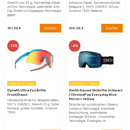
Gewicht von 63 g, hochwertige Gläser
schwarze Gläser, Sonnenschutzfilter
mit Evo-Technologie, patentierter Anti-
Kategorie 3, 100% UVA/B/C Schutz,
Fog Shield mit Doppelglas-Technologie
Grilamid TR90 Material.
gegen…
Kaufen
Kaufen
161.30 €
109.06 €
-
13%
-
4%
Lieferzeit 10 Tagen
Lieferzeit 2-3 Tagen
Dynafit Ultra Evo Brille
Smith Squad Skibrille schwarz
Frost/Dawn
/ ChromaPop Everyday Blue
Mirror + Yellow
Ultraleichte Brille für Bergaktivitäten,
100 % UVA/B/C, Gewicht 31 g, hoher
Skibrille mit zylindrischen Gläsern,
Kontrast, großes Sichtfeld, Grilamid
Carbonix-Technologie, kratzfeste
TR90.
Beschichtung, komfortabler
dreilagiger Schaum, ChromaPop-
Technologie, Ersatzglas im…