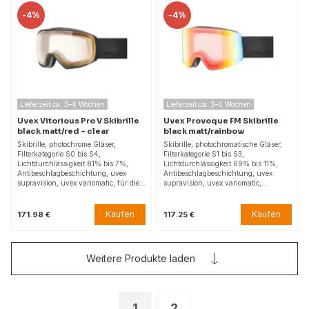
-
4%
-
4%
Lieferzeit ca. 3–4 Wochen
Lieferzeit ca. 3–4 Wochen
Uvex Vitorious Pro V Skibrille
Uvex Provoque FM Skibrille
black matt/red - clear
black matt/rainbow
Skibrille, photochrome Gläser,
Skibrille, photochromatische Gläser,
Filterkategorie S0 bis S4,
Filterkategorie S1 bis S3,
Lichtdurchlässigkeit 81% bis 7%,
Lichtdurchlässigkeit 69% bis 11%,
Antibeschlagbeschichtung, uvex
Antibeschlagbeschichtung, uvex
supravision, uvex variomatic, für die…
supravision, uvex variomatic,…
Kaufen
Kaufen
171.98 €
117.25 €
Weitere Produkte laden
1
2