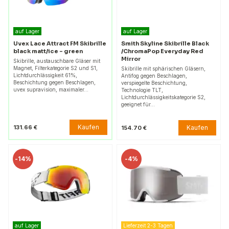
auf Lager
auf Lager
Uvex Lace Attract FM Skibrille
Smith Skyline Skibrille Black
black matt/ice - green
/ChromaPop Everyday Red
Mirror
Skibrille, austauschbare Gläser mit
Magnet, Filterkategorie S2 und S1,
Skibrille mit sphärischen Gläsern,
Lichtdurchlässigkeit 61%,
Antifog gegen Beschlagen,
Beschichtung gegen Beschlagen,
verspiegelte Beschichtung,
uvex supravision, maximaler…
Technologie TLT,
Lichtdurchlässigkeitskategorie S2,
geeignet für…
Kaufen
131.66 €
Kaufen
154.70 €
-
14%
-
4%
auf Lager
Lieferzeit 2-3 Tagen