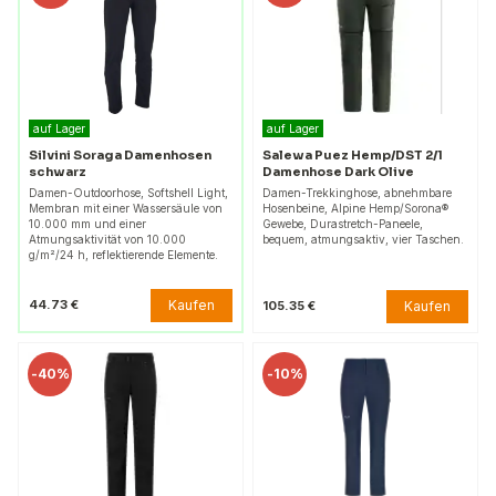
auf Lager
auf Lager
Silvini Soraga Damenhosen
Salewa Puez Hemp/DST 2/1
schwarz
Damenhose Dark Olive
Damen-Outdoorhose, Softshell Light,
Damen-Trekkinghose, abnehmbare
Membran mit einer Wassersäule von
Hosenbeine, Alpine Hemp/Sorona®
10.000 mm und einer
Gewebe, Durastretch-Paneele,
Atmungsaktivität von 10.000
bequem, atmungsaktiv, vier Taschen.
g/m²/24 h, reflektierende Elemente.
Kaufen
44.73 €
Kaufen
105.35 €
-
40%
-
10%