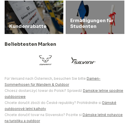
Ermäßigungen für
Kundenrabatte
Studenten
Beliebtesten Marken
Für Versand nach Österreich, besuchen Sie bitte
Damen-
Sommerhosen für Wandern & Outdoor
Chcesz dostarczyć towar do Polski? Sprawdź
Damskie letnie spodnie
outdoorowe
Chcete doručit zboží do České republiky? Prohlédněte si
Dámské
outdoorové letní kalhoty
Chcete doručiť tovar na Slovensko? Pozrite si
Dámske letné nohavice
na turistiku a outdoor