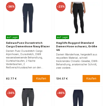
-
36%
-
23%
auf Lager
auf Lager
Salewa Puez Durastretch
Haglöfs Rugged Standard
Cargo Damenhose Navy Blazer
Damen Hose schwarz, Größe
46
Damen Puez Durastretch Cargo
Alpinhosen, Durastretch, DWR
Damen Wanderhose, hergestellt aus
wasserabweisende Behandlung,
recyceltem Material, schnell
Gürtelschlaufen, 2 flache
trocknendes Climatic-Gewebe, DWR-
Vordertaschen, 2
Behandlung, anatomischer Schnitt,
Reißverschlusstaschen an den…
zwei vordere…
Kaufen
Kaufen
82.77 €
134.57 €
-
34%
-
46%