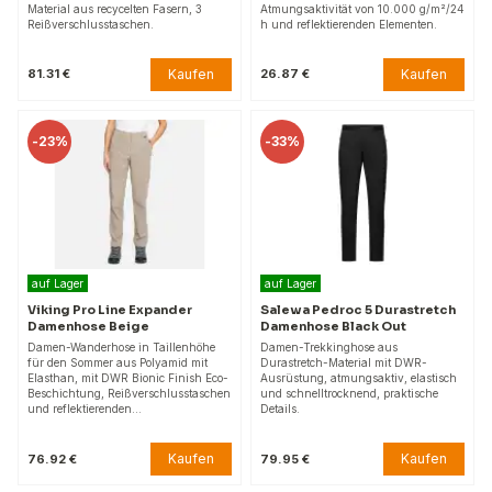
Material aus recycelten Fasern, 3
Atmungsaktivität von 10.000 g/m²/24
Reißverschlusstaschen.
h und reflektierenden Elementen.
Kaufen
Kaufen
81.31 €
26.87 €
-
23%
-
33%
auf Lager
auf Lager
Viking Pro Line Expander
Salewa Pedroc 5 Durastretch
Damenhose Beige
Damenhose Black Out
Damen-Wanderhose in Taillenhöhe
Damen-Trekkinghose aus
für den Sommer aus Polyamid mit
Durastretch-Material mit DWR-
Elasthan, mit DWR Bionic Finish Eco-
Ausrüstung, atmungsaktiv, elastisch
Beschichtung, Reißverschlusstaschen
und schnelltrocknend, praktische
und reflektierenden…
Details.
Kaufen
Kaufen
76.92 €
79.95 €