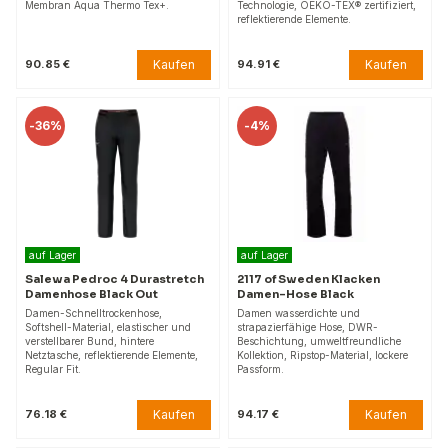
Membran Aqua Thermo Tex+.
Technologie, OEKO-TEX® zertifiziert,
reflektierende Elemente.
Kaufen
Kaufen
90.85 €
94.91 €
-
36%
-
4%
auf Lager
auf Lager
Salewa Pedroc 4 Durastretch
2117 of Sweden Klacken
Damenhose Black Out
Damen-Hose Black
Damen-Schnelltrockenhose,
Damen wasserdichte und
Softshell-Material, elastischer und
strapazierfähige Hose, DWR-
verstellbarer Bund, hintere
Beschichtung, umweltfreundliche
Netztasche, reflektierende Elemente,
Kollektion, Ripstop-Material, lockere
Regular Fit.
Passform.
Kaufen
Kaufen
76.18 €
94.17 €