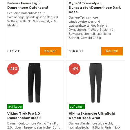
Salewa Fanes Light
Dynafit Transalper
Damenhose Quicksand
Dynastretch Damenhose Dark
Rose
Bequeme Damenhosen für
Sommertage, gerade geschnitten, 63
Damen-Technikhose,
% Baumwolle, 35 % Polyamid, 2 %
windabweisendes und
Elastan.
wasserabweisendes Material
Dynastretch, 4-Wege-Stretch für
Bewegungsfreiheit, sportlicher
Schnitt, Gewicht 247 g.
Kaufen
Kaufen
61.97 €
104.60 €
-
41%
-
4%
auf Lager
auf Lager
Viking Trek Pro 2.0
Viking Expander Ultralight
Damenhosen Black
Damen Hose Grau
Damen Outdoorhose Viking Trek Pro
Damen Wanderhose ultraleicht,
2.0, robust, bequem, elastischer Bund,
hochelastisch, mit Bionic Finish Eco-