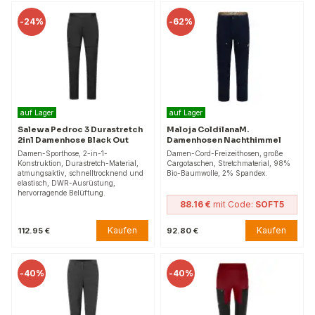
-
24%
-
62%
auf Lager
auf Lager
Salewa Pedroc 3 Durastretch
Maloja ColdilanaM.
2in1 Damenhose Black Out
Damenhosen Nachthimmel
Damen-Sporthose, 2-in-1-
Damen-Cord-Freizeithosen, große
Konstruktion, Durastretch-Material,
Cargotaschen, Stretchmaterial, 98%
atmungsaktiv, schnelltrocknend und
Bio-Baumwolle, 2% Spandex.
elastisch, DWR-Ausrüstung,
hervorragende Belüftung.
88.16 €
mit Code:
SOFT5
Kaufen
Kaufen
112.95 €
92.80 €
-
40%
-
40%