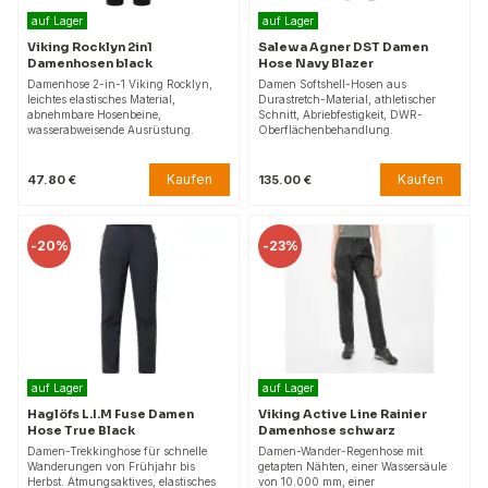
auf Lager
auf Lager
Viking Rocklyn 2in1
Salewa Agner DST Damen
Damenhosen black
Hose Navy Blazer
Damenhose 2-in-1 Viking Rocklyn,
Damen Softshell-Hosen aus
leichtes elastisches Material,
Durastretch-Material, athletischer
abnehmbare Hosenbeine,
Schnitt, Abriebfestigkeit, DWR-
wasserabweisende Ausrüstung.
Oberflächenbehandlung.
Kaufen
Kaufen
47.80 €
135.00 €
-
20%
-
23%
auf Lager
auf Lager
Haglöfs L.I.M Fuse Damen
Viking Active Line Rainier
Hose True Black
Damenhose schwarz
Damen-Trekkinghose für schnelle
Damen-Wander-Regenhose mit
Wanderungen von Frühjahr bis
getapten Nähten, einer Wassersäule
Herbst. Atmungsaktives, elastisches
von 10.000 mm, einer