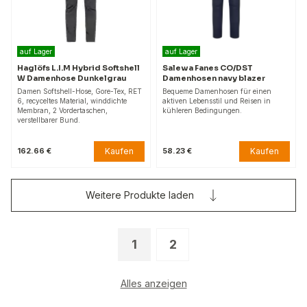
auf Lager
auf Lager
Haglöfs L.I.M Hybrid Softshell
Salewa Fanes CO/DST
W Damenhose Dunkelgrau
Damenhosen navy blazer
Damen Softshell-Hose, Gore-Tex, RET
Bequeme Damenhosen für einen
6, recyceltes Material, winddichte
aktiven Lebensstil und Reisen in
Membran, 2 Vordertaschen,
kühleren Bedingungen.
verstellbarer Bund.
Kaufen
Kaufen
162.66 €
58.23 €
Weitere Produkte laden
1
2
Alles anzeigen