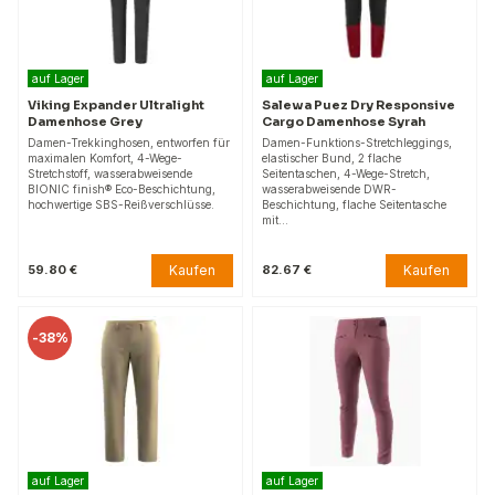
auf Lager
auf Lager
Viking Expander Ultralight
Salewa Puez Dry Responsive
Damenhose Grey
Cargo Damenhose Syrah
Damen-Trekkinghosen, entworfen für
Damen-Funktions-Stretchleggings,
maximalen Komfort, 4-Wege-
elastischer Bund, 2 flache
Stretchstoff, wasserabweisende
Seitentaschen, 4-Wege-Stretch,
BIONIC finish® Eco-Beschichtung,
wasserabweisende DWR-
hochwertige SBS-Reißverschlüsse.
Beschichtung, flache Seitentasche
mit…
Kaufen
Kaufen
59.80 €
82.67 €
-
38%
auf Lager
auf Lager