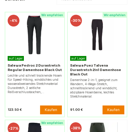
Wir empfehlen
Wir empfehlen
-
4%
-
30%
auf Lager
auf Lager
Salewa Pedroc 2 Durastretch
Salewa Puez Talvena
Regular Damenhose Black Out
Durastretch 2in1 Damenhose
Black Out
Leichte und schnell trocknende Hosen
für Speed-Hiking, winddichtes und
Damenhose 2-in-1, geeignet zum
wasserabweisendes Stretchmaterial
Wandern, 4-Wege-Stretch,
Durastretch, 2 seitliche
schnelltrocknend und winddicht,
Reißverschlusstaschen,…
abzipbare Hosenbeine, leichtes
Stretchmaterial.
Kaufen
Kaufen
123.50 €
91.00 €
Wir empfehlen
-
38%
-
27%