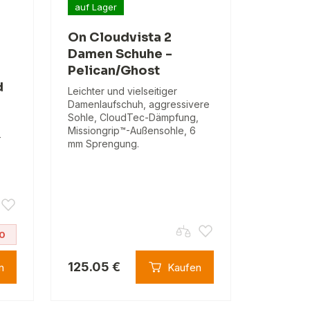
auf Lager
On Cloudvista 2
Damen Schuhe -
Pelican/Ghost
d
Leichter und vielseitiger
Damenlaufschuh, aggressivere
Sohle, CloudTec-Dämpfung,
Missiongrip™-Außensohle, 6
-
mm Sprengung.
0
125.05 €
n
Kaufen