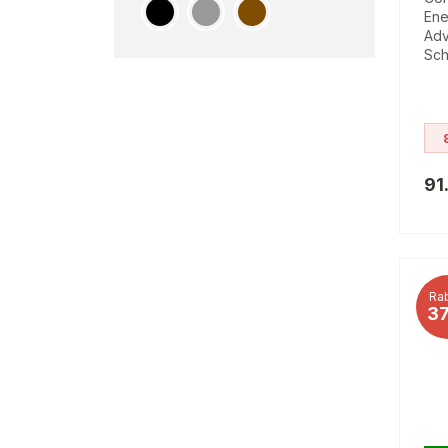
Ene
Adv
Sc
91
Rab
3