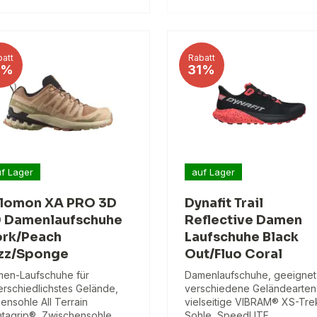
att
Rabatt
1%
31%
f Lager
auf Lager
lomon XA PRO 3D
Dynafit Trail
 Damenlaufschuhe
Reflective Damen
rk/Peach
Laufschuhe Black
zz/Sponge
Out/Fluo Coral
en-Laufschuhe für
Damenlaufschuhe, geeignet 
erschiedlichstes Gelände,
verschiedene Geländearten
ensohle All Terrain
vielseitige VIBRAM® XS-Tre
tagrip®, Zwischensohle
Sohle, SpeedLITE