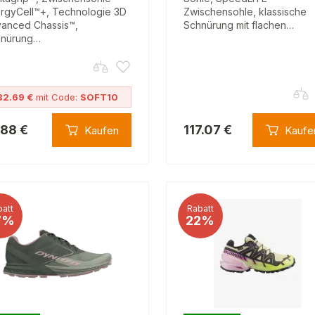
rgyCell™+, Technologie 3D
Zwischensohle, klassische
anced Chassis™,
Schnürung mit flachen…
hnürung…
82.69 €
mit Code:
SOFT10
.88 €
117.07 €
Kaufen
Kaufe
att
Rabatt
7%
22%