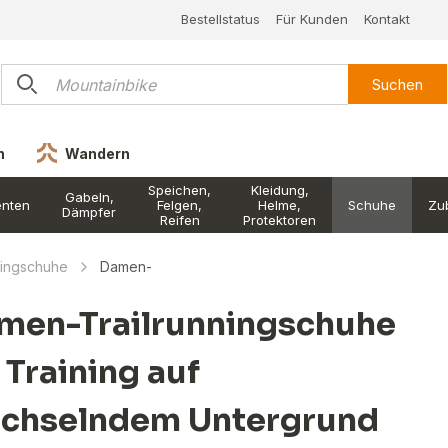
Bestellstatus
Für Kunden
Kontakt
Suchen
n
Wandern
Speichen,
Kleidung,
Gabeln,
nten
Felgen,
Helme,
Schuhe
Zu
Dämpfer
Reifen
Protektoren
ningschuhe
Damen-
men-Trailrunningschuhe
 Training auf
chselndem Untergrund