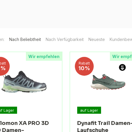
en:
Nach Beliebtheit
Nach Verfügbarkeit
Neueste
Kundenbew
Wir empfehlen
Wir empf
batt
Rabatt
1%
10%
uf Lager
auf Lager
lomon XA PRO 3D
Dynafit Trail Damen
9 Damen-
Laufschuhe