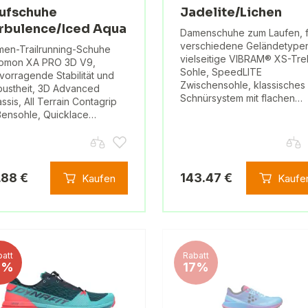
ufschuhe
Jadelite/Lichen
rbulence/Iced Aqua
Damenschuhe zum Laufen, f
verschiedene Geländetype
en-Trailrunning-Schuhe
vielseitige VIBRAM® XS-Tre
lomon XA PRO 3D V9,
Sohle, SpeedLITE
vorragende Stabilität und
Zwischensohle, klassisches
ustheit, 3D Advanced
Schnürsystem mit flachen…
ssis, All Terrain Contagrip
ensohle, Quicklace…
.88 €
143.47 €
Kaufen
Kaufe
att
Rabatt
0%
17%