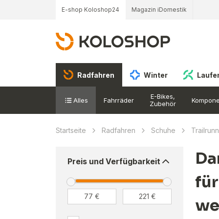
E-shop Koloshop24
Magazin iDomestik
Radfahren
Winter
Laufe
E-Bikes,
Alles
Fahrräder
Kompone
Zubehör
Startseite
Radfahren
Schuhe
Trailrun
Da
Preis und Verfügbarkeit
für
we