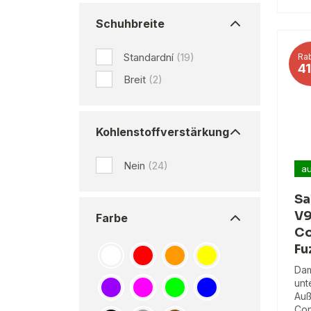
Schuhbreite
Standardní
(19)
Rab
4
Breit
(2)
Kohlenstoffverstärkung
Nein
(24)
au
Sa
V9
Farbe
Co
Fu
Dam
unt
Auß
Con