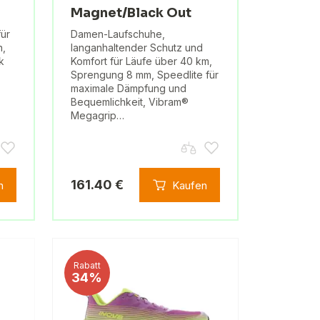
Magnet/Black Out
ür
Damen-Laufschuhe,
n,
langanhaltender Schutz und
k
Komfort für Läufe über 40 km,
Sprengung 8 mm, Speedlite für
maximale Dämpfung und
Bequemlichkeit, Vibram®
Megagrip…
161.40 €
n
Kaufen
Rabatt
34%