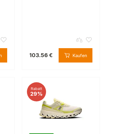
103.56 €
n
Kaufen
Rabatt
29%