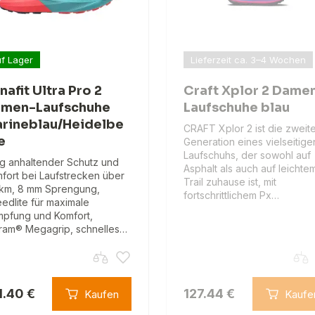
f Lager
Lieferzeit ca. 3–4 Wochen
nafit Ultra Pro 2
Craft Xplor 2 Dame
men-Laufschuhe
Laufschuhe blau
rineblau/Heidelbe
CRAFT Xplor 2 ist die zweit
e
Generation eines vielseitige
Laufschuhs, der sowohl auf
g anhaltender Schutz und
Asphalt als auch auf leichte
fort bei Laufstrecken über
Trail zuhause ist, mit
km, 8 mm Sprengung,
fortschrittlichem Px…
edlite für maximale
pfung und Komfort,
ram® Megagrip, schnelles…
1.40 €
127.44 €
Kaufen
Kaufe