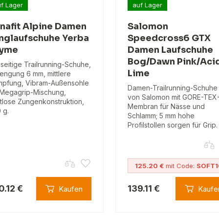
f Lager
auf Lager
nafit Alpine Damen
Salomon
nglaufschuhe Yerba
Speedcross6 GTX
hyme
Damen Laufschuhe
Bog/Dawn Pink/Aci
lseitige Trailrunning-Schuhe,
Lime
engung 6 mm, mittlere
pfung, Vibram-Außensohle
Damen-Trailrunning-Schuhe
 Megagrip-Mischung,
von Salomon mit GORE-TEX
tlose Zungenkonstruktion,
Membran für Nässe und
 g.
Schlamm; 5 mm hohe
Profilstollen sorgen für Grip.
125.20 €
mit Code:
SOFT1
0.12 €
139.11 €
Kaufen
Kaufe