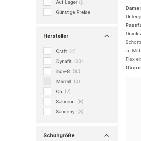
Auf Lager
Damen
Günstige Preise
Unterg
Passf
Drucks
Hersteller
Schott
im Mit
Craft
(4)
Flex ei
Dynafit
(20)
Oberm
Inov-8
(10)
Merrell
(0)
On
(2)
Salomon
(8)
Saucony
(3)
Schuhgröße