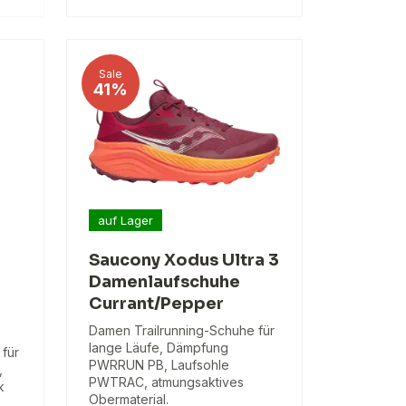
Sale
41%
auf Lager
Saucony Xodus Ultra 3
Damenlaufschuhe
Currant/Pepper
Damen Trailrunning-Schuhe für
lange Läufe, Dämpfung
für
PWRRUN PB, Laufsohle
,
PWTRAC, atmungsaktives
k
Obermaterial.