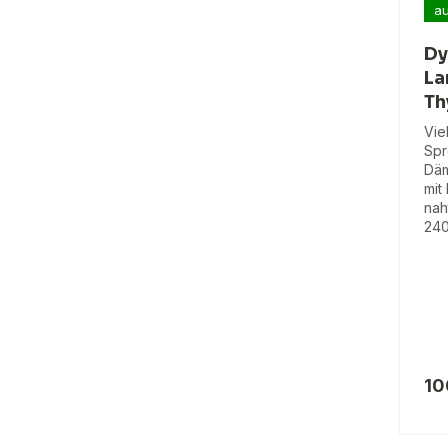
au
Dy
La
T
Vie
Spr
Däm
mit
nah
240
10