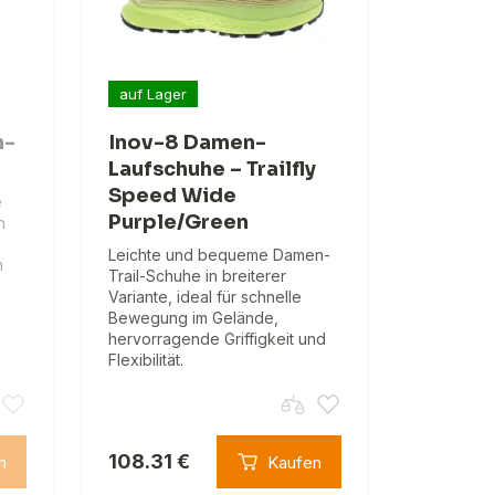
auf Lager
n-
Inov-8 Damen-
Laufschuhe – Trailfly
Speed Wide
e
Purple/Green
n
Leichte und bequeme Damen-
m
Trail-Schuhe in breiterer
Variante, ideal für schnelle
Bewegung im Gelände,
hervorragende Griffigkeit und
Flexibilität.
108.31 €
n
Kaufen