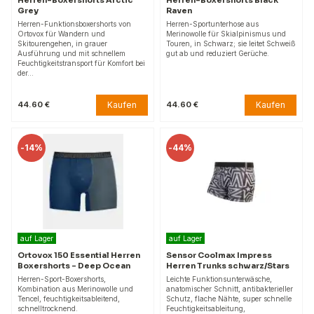
Grey
Raven
Herren-Funktionsboxershorts von
Herren-Sportunterhose aus
Ortovox für Wandern und
Merinowolle für Skialpinismus und
Skitourengehen, in grauer
Touren, in Schwarz; sie leitet Schweiß
Ausführung und mit schnellem
gut ab und reduziert Gerüche.
Feuchtigkeitstransport für Komfort bei
der…
Kaufen
Kaufen
44.60 €
44.60 €
-
14%
-
44%
auf Lager
auf Lager
Ortovox 150 Essential Herren
Sensor Coolmax Impress
Boxershorts - Deep Ocean
Herren Trunks schwarz/Stars
Herren-Sport-Boxershorts,
Leichte Funktionsunterwäsche,
Kombination aus Merinowolle und
anatomischer Schnitt, antibakterieller
Tencel, feuchtigkeitsableitend,
Schutz, flache Nähte, super schnelle
schnelltrocknend.
Feuchtigkeitsableitung,