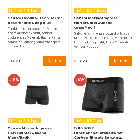
Lieferzeit 3-4 Tagen
Lieferzeit 3-4 Tagen
Sensor Coolmax Tech Herren-
Sensor Merino Impress
Boxershorts Deep Blue.
Herrenunterwäsche
grau/Maori
Funktionsunterhosen für Männer,
anatomischer Schnitt, schnell
Stilvolle funktionale Boxershorts aus
trocknendes Material, flache Nähte,
Merinowolle, flache Nähte, verhindern
schneller Feuchtigkeitsabtransport
Feuchtigkeitsgefühl, leiten Schweiß
von der Haut.
von der Haut ab.
Kaufen
Kaufen
19.82 €
36.82 €
-
18%
-
18%
Lieferzeit 3-4 Tagen
Lieferzeit 5 Tagen
Sensor Merino Impress
SIXS BOX2
Herrenunterwäsche
Funktionsboxershorts mit
black/Batik
Carbon-Einsatz Schwarz.