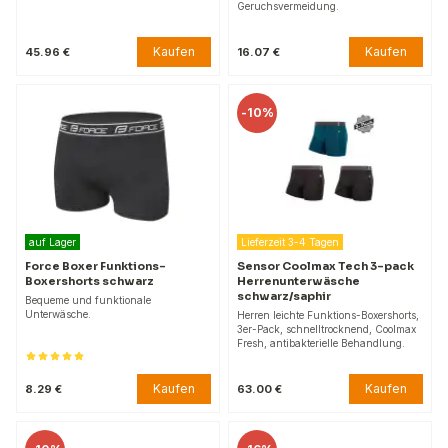
Geruchsvermeidung.
Kaufen
Kaufen
45.96 €
16.07 €
-
10%
auf Lager
Lieferzeit 3-4 Tagen
Force Boxer Funktions-
Sensor Coolmax Tech 3-pack
Boxershorts schwarz
Herrenunterwäsche
schwarz/saphir
Bequeme und funktionale
Unterwäsche.
Herren leichte Funktions-Boxershorts,
3er-Pack, schnelltrocknend, Coolmax
Fresh, antibakterielle Behandlung.
Kaufen
Kaufen
8.29 €
63.00 €