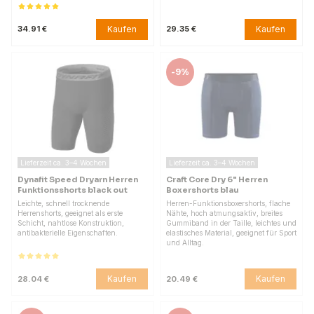
Kaufen
Kaufen
34.91 €
29.35 €
-
9%
Lieferzeit ca. 3–4 Wochen
Lieferzeit ca. 3–4 Wochen
Dynafit Speed Dryarn Herren
Craft Core Dry 6" Herren
Funktionsshorts black out
Boxershorts blau
Leichte, schnell trocknende
Herren-Funktionsboxershorts, flache
Herrenshorts, geeignet als erste
Nähte, hoch atmungsaktiv, breites
Schicht, nahtlose Konstruktion,
Gummiband in der Taille, leichtes und
antibakterielle Eigenschaften.
elastisches Material, geeignet für Sport
und Alltag.
Kaufen
Kaufen
28.04 €
20.49 €