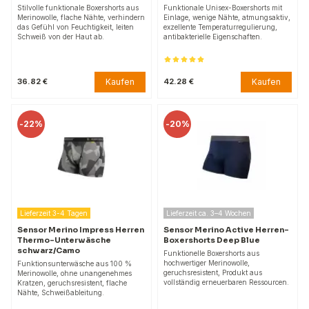
Stilvolle funktionale Boxershorts aus
Funktionale Unisex-Boxershorts mit
Merinowolle, flache Nähte, verhindern
Einlage, wenige Nähte, atmungsaktiv,
das Gefühl von Feuchtigkeit, leiten
exzellente Temperaturregulierung,
Schweiß von der Haut ab.
antibakterielle Eigenschaften.
Kaufen
Kaufen
36.82 €
42.28 €
-
22%
-
20%
Lieferzeit 3-4 Tagen
Lieferzeit ca. 3–4 Wochen
Sensor Merino Impress Herren
Sensor Merino Active Herren-
Thermo-Unterwäsche
Boxershorts Deep Blue
schwarz/Camo
Funktionelle Boxershorts aus
hochwertiger Merinowolle,
Funktionsunterwäsche aus 100 %
geruchsresistent, Produkt aus
Merinowolle, ohne unangenehmes
vollständig erneuerbaren Ressourcen.
Kratzen, geruchsresistent, flache
Nähte, Schweißableitung.