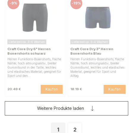
-
9%
-
19%
Lieferzeit ca. 3–4 Wochen
Lieferzeit ca. 3–4 Wochen
Craft Core Dry 6" Herren
Craft Core Dry 3" Herren
Boxershorts schwarz
Boxershorts Blau
Herren Funktions-Boxershorts, flache
Herren Funktions-Boxershorts, flache
Nähte, hoch atmungsaktiv, breiter
Nähte, hoch atmungsaktiv, breiter
Gummibund in der Taille, leichtes
Gummibund, leichtes und elastisches
und elastisches Material, geeignet für
Material, geeignet für Sport und
Sport und den…
Alltag.
Kaufen
Kaufen
20.49 €
18.19 €
Weitere Produkte laden
1
2