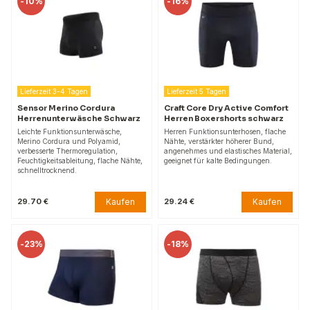
-
10%
-
16%
Lieferzeit 3-4 Tagen
Lieferzeit 5 Tagen
Sensor Merino Cordura
Craft Core Dry Active Comfort
Herrenunterwäsche Schwarz
Herren Boxershorts schwarz
Leichte Funktionsunterwäsche,
Herren Funktionsunterhosen, flache
Merino Cordura und Polyamid,
Nähte, verstärkter höherer Bund,
verbesserte Thermoregulation,
angenehmes und elastisches Material,
Feuchtigkeitsableitung, flache Nähte,
geeignet für kalte Bedingungen.
schnelltrocknend.
Kaufen
Kaufen
29.70 €
29.24 €
-
23%
-
18%