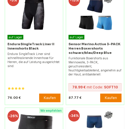
-
5%
-
15%
auf Lager
auf Lager
Endura SingleTrack Liner II
Sensor Merino Active 3-PACK
Innenshorts Black
Herren Boxershorts
schwarz/blau/Deep Blue
Endura SingleTrack Liner sind
schnelltrocknende Innenhose für
Funktionale Boxershorts aus
Herren, die auf Leistung ausgerichtet
Merinowolle, 3-PACK,
sind.
geruchsresistent,
feuchtigkeitsableitend, angenehm auf
der Haut, antibakteriell.
78.99 €
mit Code:
SOFT10
Kaufen
Kaufen
76.00 €
87.77 €
Wir empfehlen
-
34%
-
26%