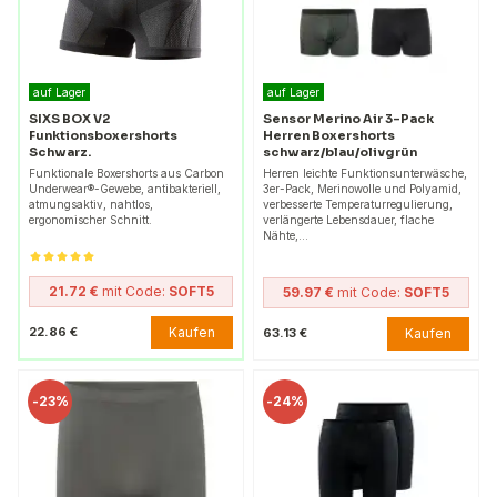
auf Lager
auf Lager
SIXS BOX V2
Sensor Merino Air 3-Pack
Funktionsboxershorts
Herren Boxershorts
Schwarz.
schwarz/blau/olivgrün
Funktionale Boxershorts aus Carbon
Herren leichte Funktionsunterwäsche,
Underwear®-Gewebe, antibakteriell,
3er-Pack, Merinowolle und Polyamid,
atmungsaktiv, nahtlos,
verbesserte Temperaturregulierung,
ergonomischer Schnitt.
verlängerte Lebensdauer, flache
Nähte,…
21.72 €
mit Code:
SOFT5
59.97 €
mit Code:
SOFT5
Kaufen
22.86 €
Kaufen
63.13 €
-
23%
-
24%