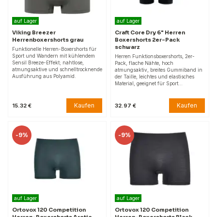
auf Lager
auf Lager
Viking Breezer
Craft Core Dry 6" Herren
Herrenboxershorts grau
Boxershorts 2er-Pack
schwarz
Funktionelle Herren-Boxershorts für
Sport und Wandern mit kühlendem
Herren Funktionsboxershorts, 2er-
Sensil Breeze-Effekt; nahtlose,
Pack, flache Nähte, hoch
atmungsaktive und schnelltrocknende
atmungsaktiv, breites Gummiband in
Ausführung aus Polyamid.
der Taille, leichtes und elastisches
Material, geeignet für Sport…
Kaufen
Kaufen
15.32 €
32.97 €
-
9%
-
9%
auf Lager
auf Lager
Ortovox 120 Competition
Ortovox 120 Competition
Herren-Boxershorts Arctic
Herren-Boxershorts Black