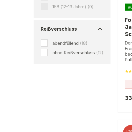
158 (12-13 Jahre)
(0)
au
Fo
Ja
Reißverschluss
Sc
abendfüllend
(18)
Der
Frei
ohne Reißverschluss
(12)
beq
Pul
33
Rab