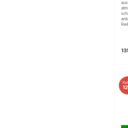
aus
atm
sch
anl
Rei
13
Rab
1