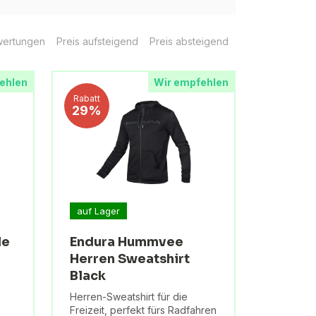
ertungen
Preis aufsteigend
Preis absteigend
ehlen
Wir empfehlen
Rabatt
29%
auf Lager
le
Endura Hummvee
Herren Sweatshirt
Black
Herren-Sweatshirt für die
Freizeit, perfekt fürs Radfahren