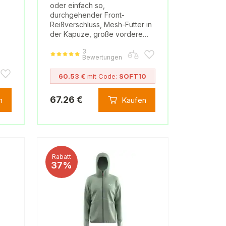
oder einfach so,
durchgehender Front-
Reißverschluss, Mesh-Futter in
der Kapuze, große vordere…
3
Bewertungen
60.53 €
mit Code:
SOFT10
67.26 €
n
Kaufen
Rabatt
37%