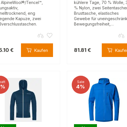
 AlpineWool®/Tencel™,
kühlere Tage, 70 % Wolle, 
ungsaktiv,
% Nylon, zwei Seitentasche
nelltrocknend, eng
Brusttasche, elastisches
iegende Kapuze, zwei
Gewebe für uneingeschrän
ßverschlusstaschen.
Bewegungsfreiheit,…
5.10 €
81.81 €
Kaufen
Kaufe
att
Sale
2%
4%