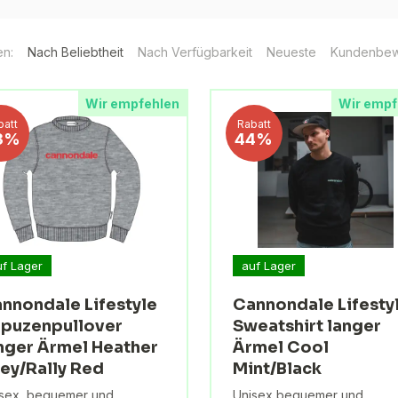
en:
Nach Beliebtheit
Nach Verfügbarkeit
Neueste
Kundenbew
Wir empfehlen
Wir empf
batt
Rabatt
3%
44%
uf Lager
auf Lager
nnondale Lifestyle
Cannondale Lifesty
puzenpullover
Sweatshirt langer
nger Ärmel Heather
Ärmel Cool
ey/Rally Red
Mint/Black
sex, bequemer und
Unisex bequemer und