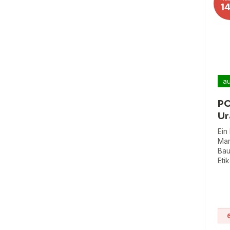
1
au
PO
Ur
Ein
Mar
Bau
Eti