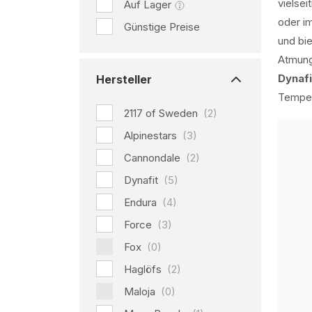
vielsei
Auf Lager
oder im
Günstige Preise
und bi
Atmungs
Dynafi
Hersteller
Temper
2117 of Sweden
(2)
Alpinestars
(3)
Cannondale
(2)
Dynafit
(5)
Endura
(4)
Force
(3)
Fox
(0)
Haglöfs
(2)
Maloja
(0)