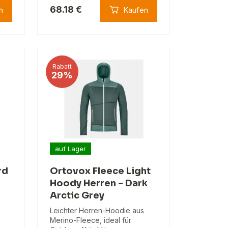
68.18 €
n
Kaufen
Rabatt
29%
auf Lager
rd
Ortovox Fleece Light
Hoody Herren - Dark
Arctic Grey
Leichter Herren-Hoodie aus
Merino-Fleece, ideal für