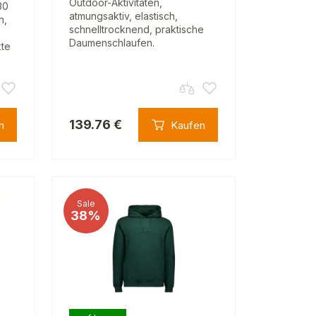
Outdoor-Aktivitäten,
30
atmungsaktiv, elastisch,
n,
schnelltrocknend, praktische
Daumenschlaufen.
kte
139.76 €
n
Kaufen
Sale
38%