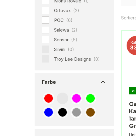
Mons Royale
(1)
Ortovox
(2)
Sortier
POC
(6)
Salewa
(2)
Sensor
(5)
Ra
3
Silvini
(0)
Troy Lee Designs
(0)
Farbe
a
Ca
Ka
la
Gr
Uni