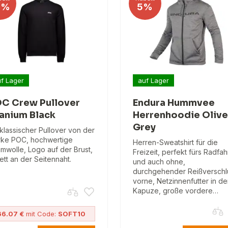
4%
5%
f Lager
auf Lager
C Crew Pullover
Endura Hummvee
anium Black
Herrenhoodie Olive
Grey
 klassischer Pullover von der
ke POC, hochwertige
Herren-Sweatshirt für die
mwolle, Logo auf der Brust,
Freizeit, perfekt fürs Radfa
kett an der Seitennaht.
und auch ohne,
durchgehender Reißverschl
vorne, Netzinnenfutter in de
Kapuze, große vordere…
66.07 €
mit Code:
SOFT10