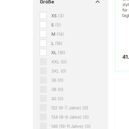
Größe
sty
für
XS
(3)
täg
S
(5)
M
(14)
L
(16)
XL
(16)
41
XXL
(0)
3XL
(0)
36
(0)
38
(0)
40
(0)
122 (6-7 Jahre)
(0)
134 (8-9 Jahre)
(0)
146 (10-11 Jahre)
(0)