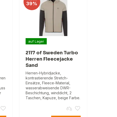
39%
auf Lager
2117 of Sweden Turbo
Herren Fleecejacke
Sand
Herren-Hybridjacke,
hren
kontrastierende Stretch-
Einsätze, Fleece-Material,
uss
wasserabweisende DWR-
r
Beschichtung, winddicht, 2
Taschen, Kapuze, beige Farbe.