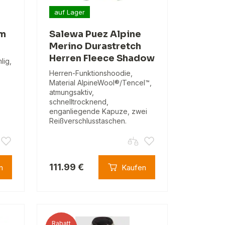
auf Lager
um
Salewa Puez Alpine
Merino Durastretch
Herren Fleece Shadow
lig,
Herren-Funktionshoodie,
Material AlpineWool®/Tencel™,
atmungsaktiv,
schnelltrocknend,
enganliegende Kapuze, zwei
Reißverschlusstaschen.
111.99 €
n
Kaufen
Rabatt