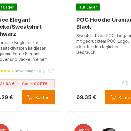
f Lager
auf Lager
rce Elegant
POC Hoodie Urani
cke/Sweatshirt
Black
hwarz
Sweatshirt von POC, langärm
mit gedrucktem POC-Logo,
 ideale Begleiter für
ideal für den täglichen
zeitaktivitäten ist dieser
Gebrauch.
ueme Force Elegant
lover und Jacke in einem.
2 Bewertungen
31.63 €
mit Code:
SOFT5
.29 €
69.35 €
Kaufen
Kaufe
att
Rabatt