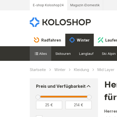
E-shop Koloshop24
Magazin iDomestik
Radfahren
Winter
Laufe
Alles
Skitouren
Langlauf
Ski Alpin
Startseite
Winter
Kleidung
Mid Layer
He
Preis und Verfügbarkeit
für
Herren