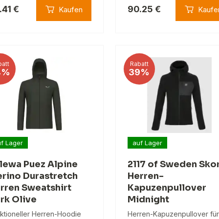
.41 €
90.25 €
Kaufen
Kaufe
att
Rabatt
4%
39%
f Lager
auf Lager
lewa Puez Alpine
2117 of Sweden Sko
rino Durastretch
Herren-
rren Sweatshirt
Kapuzenpullover
rk Olive
Midnight
ktioneller Herren-Hoodie
Herren-Kapuzenpullover für