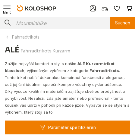
Menü
Suchen
Fahrradtrikots
ALÉ
Fahrradtrikots Kurzarm
Zažijte nejvyšší komfort a styl s naším
ALÉ Kurzarmtrikot
klassisch
, výjimečným výběrem z kategorie
Fahrradtrikots
.
Tento trikot nabízí dokonalou kombinaci funkčnosti a elegance,
což jej činí ideálním společníkem pro všechny cyklonadšence.
Díky vysoce kvalitním materiálům zajišťuje skvělou prodyšnost a
pohyblivost. Nezáleží, zda jste amatér nebo profesionál - tento
kousek vás udrží v pohodlí při každé jízdě. Vybavte se se stylem a
výkonem, který stojí za to.
Parameter spezifizieren