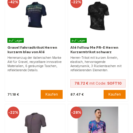
-
42%
-
22%
auf Lager
auf Lager
Gravel Fahrradtrikot Herren
Alé Follow Me PR-E Herren
kurzarm blau von Alé
Kurzarmtrikot schwarz
Herrenanzug der italienischen Marke
Herren-Trikot mit kurzen Ärmeln,
Alé für Gravel, recycelbare innovative
elastisch, hervorragende
Materialien, 6 geräumige Taschen,
Aerodynamik, 3 Rückentaschen mit
reflektierende Details.
reflektierenden Elementen.
78.72 €
mit Code:
SOFT10
Kaufen
Kaufen
71.18 €
87.47 €
-
22%
-
28%