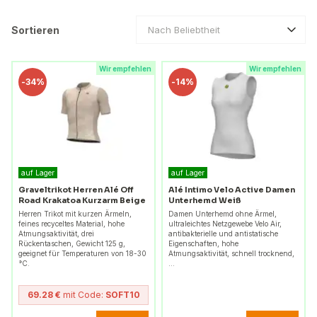
Sortieren
Nach Beliebtheit
Wir empfehlen
Wir empfehlen
-
34%
-
14%
auf Lager
auf Lager
Graveltrikot Herren Alé Off
Alé Intimo Velo Active Damen
Road Krakatoa Kurzarm Beige
Unterhemd Weiß
Herren Trikot mit kurzen Ärmeln,
Damen Unterhemd ohne Ärmel,
feines recyceltes Material, hohe
ultraleichtes Netzgewebe Velo Air,
Atmungsaktivität, drei
antibakterielle und antistatische
Rückentaschen, Gewicht 125 g,
Eigenschaften, hohe
geeignet für Temperaturen von 18-30
Atmungsaktivität, schnell trocknend,
°C.
…
69.28 €
mit Code:
SOFT10