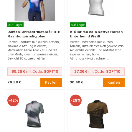
auf Lager
auf Lager
Damen Fahrradtrikot Alé PR-E
Alé Intimo Velo Active Herren
Flash kurzärmlig blau
Unterhemd Weiß
Damen Radtrikot mit kurzen Ärmeln,
Herren Unterhemd mit kurzen
maximale Atmungsaktivität,
Ärmeln, ultraleichtes Netzgewebe Velo
Materialien Micro Aero 278 und 3D
Air, antibakterielle und antistatische
Bike Mesh, ideal für warmes Wetter,
Eigenschaften, hohe
Gewicht 95 g, geeignet für…
Atmungsaktivität, schnell…
69.28 €
mit Code:
SOFT10
27.36 €
mit Code:
SOFT10
Kaufen
Kaufen
76.98 €
30.40 €
-
42%
-
28%