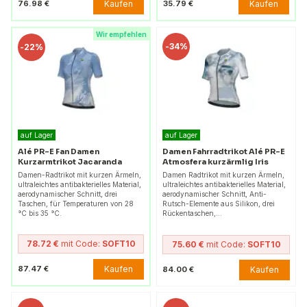
Kaufen
Kaufen
76.98 €
35.79 €
Wir empfehlen
-
34%
-
22%
auf Lager
auf Lager
Alé PR-E Fan Damen
Damen Fahrradtrikot Alé PR-E
Kurzarmtrikot Jacaranda
Atmosfera kurzärmlig Iris
Damen-Radtrikot mit kurzen Ärmeln,
Damen Radtrikot mit kurzen Ärmeln,
ultraleichtes antibakterielles Material,
ultraleichtes antibakterielles Material,
aerodynamischer Schnitt, drei
aerodynamischer Schnitt, Anti-
Taschen, für Temperaturen von 28
Rutsch-Elemente aus Silikon, drei
°C bis 35 °C.
Rückentaschen,…
78.72 €
mit Code:
SOFT10
75.60 €
mit Code:
SOFT10
Kaufen
87.47 €
Kaufen
84.00 €