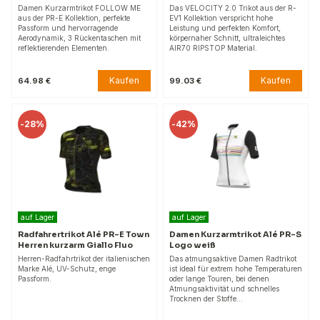
Damen Kurzarmtrikot FOLLOW ME
Das VELOCITY 2.0 Trikot aus der R-
aus der PR-E Kollektion, perfekte
EV1 Kollektion verspricht hohe
Passform und hervorragende
Leistung und perfekten Komfort,
Aerodynamik, 3 Rückentaschen mit
körpernaher Schnitt, ultraleichtes
reflektierenden Elementen.
AIR70 RIPSTOP Material.
Kaufen
Kaufen
64.98 €
99.03 €
-
28%
-
42%
auf Lager
auf Lager
Radfahrertrikot Alé PR-E Town
Damen Kurzarmtrikot Alé PR-S
Herren kurzarm Giallo Fluo
Logo weiß
Herren-Radfahrtrikot der italienischen
Das atmungsaktive Damen Radtrikot
Marke Alé, UV-Schutz, enge
ist ideal für extrem hohe Temperaturen
Passform.
oder lange Touren, bei denen
Atmungsaktivität und schnelles
Trocknen der Stoffe…