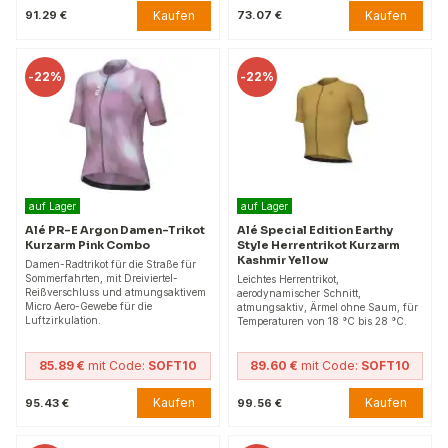
Kaufen
Kaufen
91.29 €
73.07 €
-
22%
-
22%
auf Lager
auf Lager
Alé PR-E Argon Damen-Trikot
Alé Special Edition Earthy
Kurzarm Pink Combo
Style Herrentrikot Kurzarm
Kashmir Yellow
Damen-Radtrikot für die Straße für
Sommerfahrten, mit Dreiviertel-
Leichtes Herrentrikot,
Reißverschluss und atmungsaktivem
aerodynamischer Schnitt,
Micro Aero-Gewebe für die
atmungsaktiv, Ärmel ohne Saum, für
Luftzirkulation.
Temperaturen von 18 °C bis 28 °C.
85.89 €
mit Code:
SOFT10
89.60 €
mit Code:
SOFT10
Kaufen
Kaufen
95.43 €
99.56 €