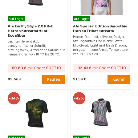
auf Lager
auf Lager
Alé Earthy Style 2.0 PR-E
Alé Special Edition Smoothie
Herren Kurzarmtrikot
Herren Trikot kurzarm
Excalibur
Herren-Radtrikot, stilvolles Design,
atmungsaktive und leichte Stoffe
Leichtes Herrentrikot,
Microforato Light und Mesh Dragon,
aerodynamischer Schnitt,
roh geschnittene Ärmel, Temperaturen
atmungsaktiv, Ärmel ohne Säume, für
von 18 °C bis 28…
Temperaturen von 18 °C bis 28 °C.
89.60 €
mit Code:
SOFT10
82.43 €
mit Code:
SOFT10
Kaufen
Kaufen
99.56 €
91.59 €
-
34%
-
42%