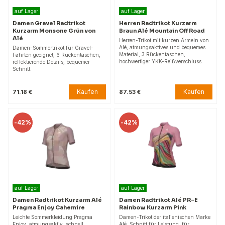
auf Lager
auf Lager
Damen Gravel Radtrikot
Herren Radtrikot Kurzarm
Kurzarm Monsone Grün von
Braun Alé Mountain Off Road
Alé
Herren-Trikot mit kurzen Ärmeln von
Alé, atmungsaktives und bequemes
Damen-Sommertrikot für Gravel-
Material, 3 Rückentaschen,
Fahrten geeignet, 6 Rückentaschen,
hochwertiger YKK-Reißverschluss.
reflektierende Details, bequemer
Schnitt.
Kaufen
Kaufen
71.18 €
87.53 €
-
42%
-
42%
auf Lager
auf Lager
Damen Radtrikot Kurzarm Alé
Damen Radtrikot Alé PR-E
Pragma Enjoy Cahemire
Rainbow Kurzarm Pink
Leichte Sommerkleidung Pragma
Damen-Trikot der italienischen Marke
Enjoy, atmungsaktiv, schnell
Alé, Schnitt für Leistung, für