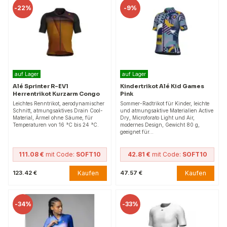
-
22%
-
9%
auf Lager
auf Lager
Alé Sprinter R-EV1
Kindertrikot Alé Kid Games
Herrentrikot Kurzarm Congo
Pink
Leichtes Renntrikot, aerodynamischer
Sommer-Radtrikot für Kinder, leichte
Schnitt, atmungsaktives Drain Cool-
und atmungsaktive Materialien Active
Material, Ärmel ohne Säume, für
Dry, Microforato Light und Air,
Temperaturen von 16 °C bis 24 °C.
modernes Design, Gewicht 80 g,
geeignet für…
111.08 €
mit Code:
SOFT10
42.81 €
mit Code:
SOFT10
Kaufen
Kaufen
123.42 €
47.57 €
-
34%
-
33%