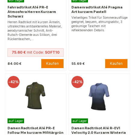
auf Lager
auf Lager
Fahrradtrikot Alé PR-E
Damenradtrikot Alé Pragma
Atmosfera Herren Kurzarm
Art kurzarm Pastell
Schwarz
Vielseitiges Trikot für Sommerausflüge
geeignet, bequem, atmungsaktiv, 3
Herren Radtrikot mit kurzen Ärmeln,
geräumige Taschen mit
ultraleichtes antibakterielles Material,
reflektierenden Details.
aerodynamischer Schnitt, Anti-
Rutsch-Elemente aus Silikon, drei
Rückentaschen,…
75.60 €
mit Code:
SOFT10
Kaufen
Kaufen
84.00 €
55.69 €
-
42%
-
42%
auf Lager
auf Lager
Damen Radtrikot Alé PR-E
Damen Radtrikot Alé R-EV1
Follow Me kurzarm Militärgrün
Velocity 2.0 Kurzarm Wisteria