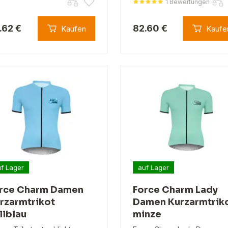
1 Bewertungen
.62 €
82.60 €
Kaufen
Kaufe
f Lager
auf Lager
rce Charm Damen
Force Charm Lady
rzarmtrikot
Damen Kurzarmtrik
llblau
minze