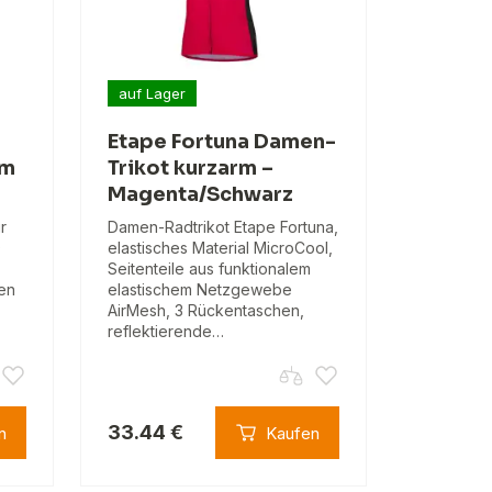
auf Lager
Etape Fortuna Damen-
rm
Trikot kurzarm –
Magenta/Schwarz
r
Damen-Radtrikot Etape Fortuna,
0
elastisches Material MicroCool,
Seitenteile aus funktionalem
en
elastischem Netzgewebe
AirMesh, 3 Rückentaschen,
reflektierende…
33.44 €
n
Kaufen