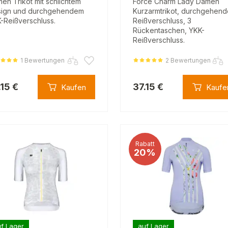
en Trikot mit schlichtem
Force Charm Lady Damen
ign und durchgehendem
Kurzarmtrikot, durchgehend
-Reißverschluss.
Reißverschluss, 3
Rückentaschen, YKK-
Reißverschluss.
1 Bewertungen
2 Bewertungen
.15 €
37.15 €
Kaufen
Kaufe
Rabatt
20%
f Lager
auf Lager