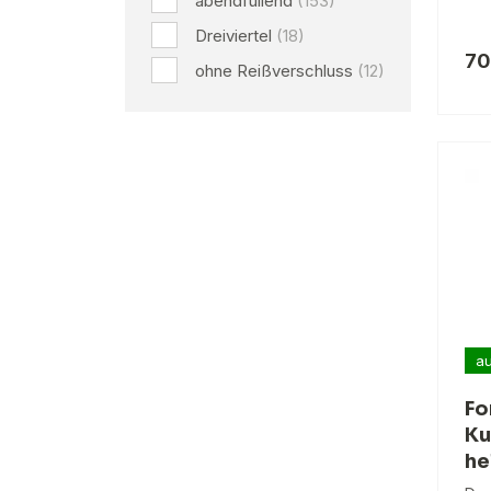
abendfüllend
(153)
Dreiviertel
(18)
70
ohne Reißverschluss
(12)
au
Fo
Ku
he