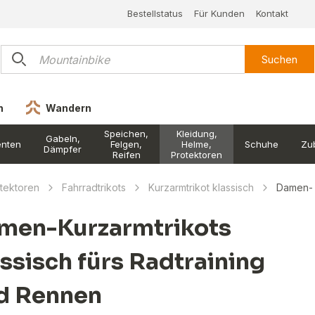
Bestellstatus
Für Kunden
Kontakt
Suchen
n
Wandern
Speichen,
Kleidung,
Gabeln,
nten
Felgen,
Helme,
Schuhe
Zu
Dämpfer
Reifen
Protektoren
otektoren
Fahrradtrikots
Kurzarmtrikot klassisch
Damen-
men-Kurzarmtrikots
assisch fürs Radtraining
d Rennen