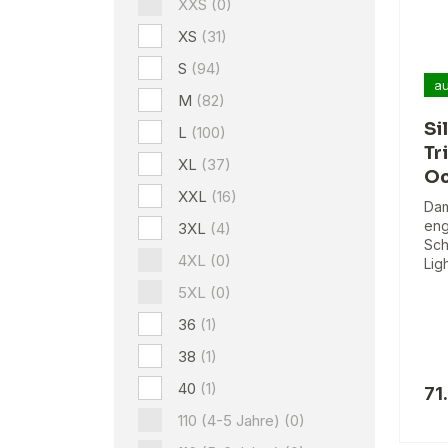
XXS
(0)
XS
(31)
S
(94)
au
M
(82)
Si
L
(100)
Tr
XL
(37)
Oc
XXL
(16)
Dam
eng
3XL
(4)
Sch
4XL
(0)
Lig
5XL
(0)
36
(1)
38
(1)
40
(1)
71
110 (4-5 Jahre)
(0)