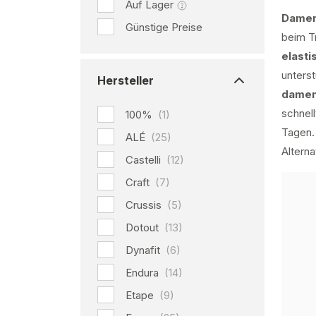
Auf Lager
Damen
Günstige Preise
beim T
elasti
unters
Hersteller
damen
schnel
100%
(1)
Tagen.
ALÉ
(25)
Alterna
Castelli
(12)
Craft
(7)
Crussis
(5)
Dotout
(13)
Dynafit
(6)
Endura
(14)
Etape
(9)