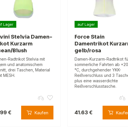
f Lager
auf Lager
lvini Stelvia Damen-
Force Stain
ikot Kurzarm
Damentrikot Kurza
ean/Blush
gelb/rosa
en-Radtrikot Stelvia mit
Damen-Kurzarm-Radtrikot fü
em und anatomischem
sommerliche Fahrten ab +2
nitt, drei Taschen, Material
°C, durchgehender YKK-
ht MESH.
Reißverschluss und 3 Tasch
plus eine wasserdichte
Reißverschlusstasche.
.99 €
41.63 €
Kaufen
Kaufe