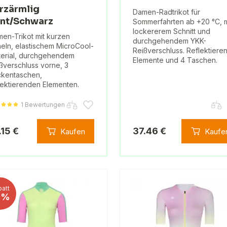
rzärmlig
Damen-Radtrikot für
nt/Schwarz
Sommerfahrten ab +20 °C, m
lockererem Schnitt und
en-Trikot mit kurzen
durchgehendem YKK-
eln, elastischem MicroCool-
Reißverschluss. Reflektiere
erial, durchgehendem
Elemente und 4 Taschen.
ßverschluss vorne, 3
kentaschen,
lektierenden Elementen.
1 Bewertungen
.15 €
37.46 €
Kaufen
Kaufe
att
0%