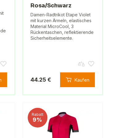
Rosa/Schwarz
it
Damen-Radtrikot Etape Violet
mit kurzen Ärmeln, elastisches
Material MicroCool, 3
nde
Rückentaschen, reflektierende
Sicherheitselemente.
44.25 €
n
Kaufen
Rabatt
9%