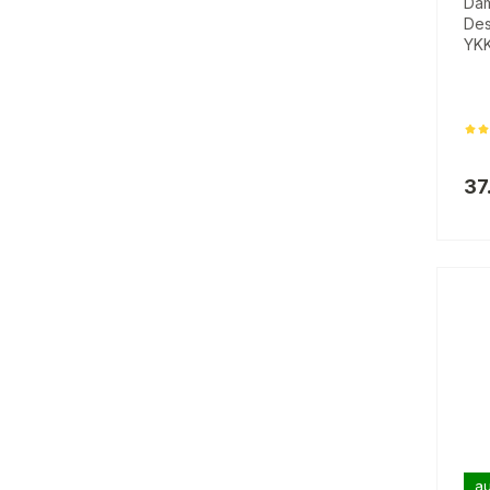
Dam
Des
YKK
37
au