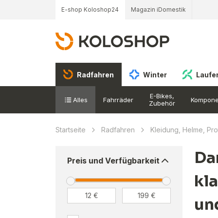
E-shop Koloshop24
Magazin iDomestik
Radfahren
Winter
Laufe
E-Bikes,
Alles
Fahrräder
Kompone
Zubehör
Startseite
Radfahren
Kleidung, Helme, Pr
Da
Preis und Verfügbarkeit
kl
un