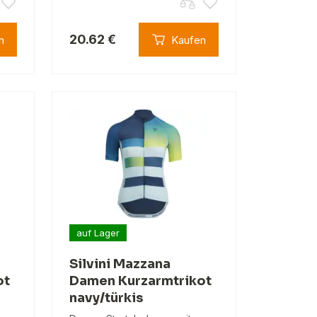
20.62 €
n
Kaufen
auf Lager
Silvini Mazzana
ot
Damen Kurzarmtrikot
navy/türkis