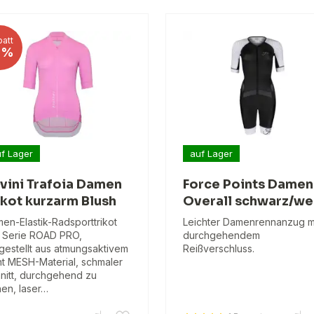
att
0%
f Lager
auf Lager
lvini Trafoia Damen
Force Points Damen
ikot kurzarm Blush
Overall schwarz/we
en-Elastik-Radsporttrikot
Leichter Damenrennanzug m
 Serie ROAD PRO,
durchgehendem
gestellt aus atmungsaktivem
Reißverschluss.
ht MESH-Material, schmaler
nitt, durchgehend zu
nen, laser…