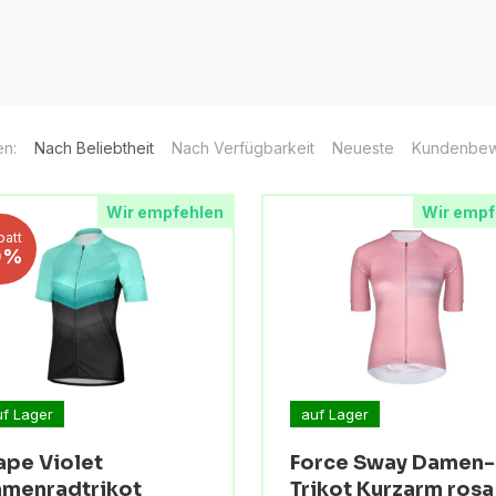
en:
Nach Beliebtheit
Nach Verfügbarkeit
Neueste
Kundenbew
Wir empfehlen
Wir empf
batt
0%
uf Lager
auf Lager
ape Violet
Force Sway Damen-
menradtrikot
Trikot Kurzarm rosa