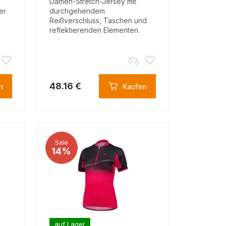
Damen-Stretch-Jersey mit
er
durchgehendem
Reißverschluss, Taschen und
reflektierenden Elementen.
48.16 €
n
Kaufen
Sale
14%
auf Lager