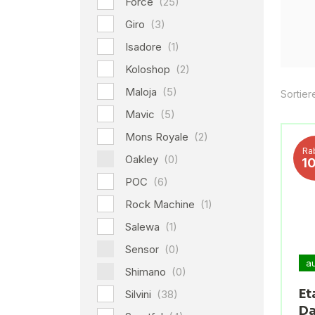
Force
(25)
Giro
(3)
Isadore
(1)
Koloshop
(2)
Maloja
(5)
Sortier
Mavic
(5)
Mons Royale
(2)
Ra
Oakley
(0)
1
POC
(6)
Rock Machine
(1)
Salewa
(1)
Sensor
(0)
a
Shimano
(0)
Et
Silvini
(38)
Da