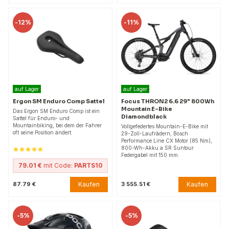
-
12%
-
11%
auf Lager
auf Lager
Ergon SM Enduro Comp Sattel
Focus THRON2 6.6 29" 800Wh
Mountain E-Bike
Das Ergon SM Enduro Comp ist ein
Diamondblack
Sattel für Enduro- und
Mountainbiking, bei dem der Fahrer
Vollgefedertes Mountain-E-Bike mit
oft seine Position ändert.
29-Zoll-Laufrädern, Bosch
Performance Line CX Motor (85 Nm),
800-Wh-Akku a SR Suntour
Federgabel mit 150 mm.
79.01 €
mit Code:
PARTS10
Kaufen
Kaufen
87.79 €
3 555.51 €
-
5%
-
5%