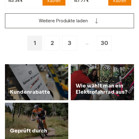
Kaufen
Kaufen
153.34 €
157.77 €
Weitere Produkte laden
1
2
3
30
...
Wie wählt man ein
Kundenrabatte
Elektrofahrrad aus?
Geprüft durch