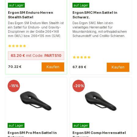
auf Lager
auf Lager
Ergon SM Enduro Herren
Ergon SMC Men Sattel in
Stealth Sattel
Schwarz.
Das Ergon SM Enduro Men Stealth ist
Das Ergon SMC Men ist ein
ein Sattel für Enduro- und Gravity-
vielseitiges Herrensattel für
Disziplinen in der Größe 266x148
Mountainbiking, mit orthopädischem
mm (M/L) bzw. 266x135 mm (S/M).
Schaumstoff und CroMo-Schienen.
63.20 €
mit Code:
PARTS10
Kaufen
70.22 €
Kaufen
67.89 €
-
15%
-
20%
auf Lager
auf Lager
Ergon SM Pro Men Sattel in
Ergon SM Comp Herrensattel