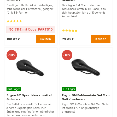
Schwarz
Schwarz
Das Ergon SM Pro ist ein vielseitiges,
Das Ergon SM Comp ist ein sehr
sehr bequemes Herrensattel, geeignet
bequemes Herren-MTB-Sattel, das
für MTB-Fahrten.
sich hauptsächlich auf Ergonomie
konzentriert.
90.78 €
mit Code:
PARTS10
Kaufen
Kaufen
100.87 €
79.65 €
-
10%
-
16%
auf Lager
auf Lager
Ergon SM Sport Herrensattel
Ergon SM E-Mountain Gel Men
Schwarz
Sattel schwarz
Der Sattel ist speziell für Herren mit
Ergon SM E-Mountain Gel Men Sattel
einem ausgeprägten Kanal zur
ist speziell für lange Anstiege
Entlastung empfindlicher männlicher
angepasst.
Partien und einem breiten und