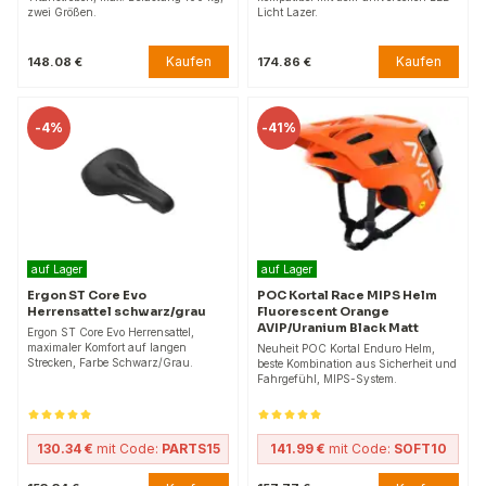
zwei Größen.
Licht Lazer.
Kaufen
Kaufen
148.08 €
174.86 €
-
4%
-
41%
auf Lager
auf Lager
Ergon ST Core Evo
POC Kortal Race MIPS Helm
Herrensattel schwarz/grau
Fluorescent Orange
AVIP/Uranium Black Matt
Ergon ST Core Evo Herrensattel,
maximaler Komfort auf langen
Neuheit POC Kortal Enduro Helm,
Strecken, Farbe Schwarz/Grau.
beste Kombination aus Sicherheit und
Fahrgefühl, MIPS-System.
130.34 €
mit Code:
PARTS15
141.99 €
mit Code:
SOFT10