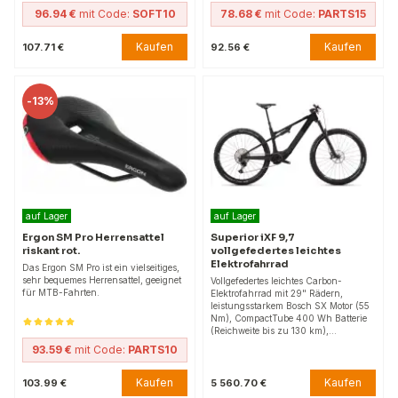
96.94 €
mit Code:
SOFT10
78.68 €
mit Code:
PARTS15
Kaufen
Kaufen
107.71 €
92.56 €
-
13%
auf Lager
auf Lager
Ergon SM Pro Herrensattel
Superior iXF 9,7
riskant rot.
vollgefedertes leichtes
Elektrofahrrad
Das Ergon SM Pro ist ein vielseitiges,
sehr bequemes Herrensattel, geeignet
Vollgefedertes leichtes Carbon-
für MTB-Fahrten.
Elektrofahrrad mit 29" Rädern,
leistungsstarkem Bosch SX Motor (55
Nm), CompactTube 400 Wh Batterie
(Reichweite bis zu 130 km),…
93.59 €
mit Code:
PARTS10
Kaufen
Kaufen
103.99 €
5 560.70 €