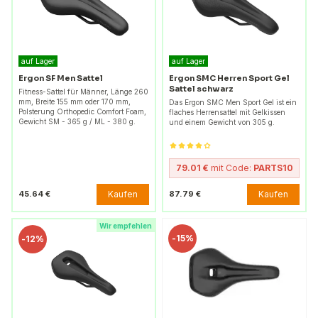
auf Lager
auf Lager
Ergon SF Men Sattel
Ergon SMC Herren Sport Gel
Sattel schwarz
Fitness-Sattel für Männer, Länge 260
mm, Breite 155 mm oder 170 mm,
Das Ergon SMC Men Sport Gel ist ein
Polsterung Orthopedic Comfort Foam,
flaches Herrensattel mit Gelkissen
Gewicht SM - 365 g / ML - 380 g.
und einem Gewicht von 305 g.
79.01 €
mit Code:
PARTS10
Kaufen
Kaufen
45.64 €
87.79 €
Wir empfehlen
-
15%
-
12%