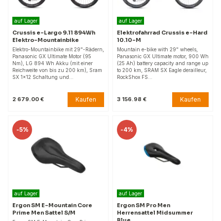
auf Lager
auf Lager
Crussis e-Largo 9.11 894Wh
Elektrofahrrad Crussis e-Hard
Elektro-Mountainbike
10.10-M
Elektro-Mountainbike mit 29"-Rädern,
Mountain e-bike with 29" wheels,
Panasonic GX Ultimate Motor (95
Panasonic GX Ultimate motor, 900 Wh
Nm), LG 894 Wh Akku (mit einer
(25 Ah) battery capacity and range up
Reichweite von bis zu 200 km), Sram
to 200 km, SRAM SX Eagle derailleur,
SX 1x12 Schaltung und…
RockShox FS…
Kaufen
Kaufen
2 679.00 €
3 156.98 €
-
5%
-
4%
auf Lager
auf Lager
Ergon SM E-Mountain Core
Ergon SM Pro Men
Prime Men Sattel S/M
Herrensattel Midsummer
Blue.