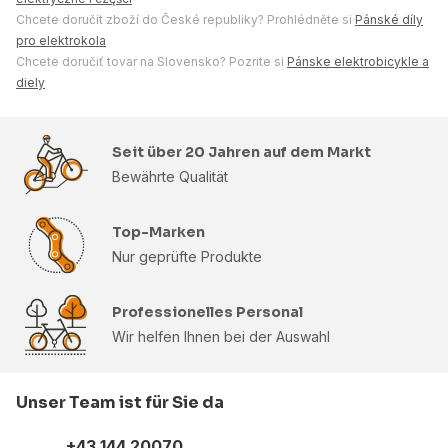
Chcete doručit zboží do České republiky? Prohlédněte si
Pánské díly
pro elektrokola
Chcete doručiť tovar na Slovensko? Pozrite si
Pánske elektrobicykle a
diely
Seit über 20 Jahren auf dem Markt
Bewährte Qualität
Top-Marken
Nur geprüfte Produkte
Professionelles Personal
Wir helfen Ihnen bei der Auswahl
Unser Team ist für Sie da
+43 144 20070