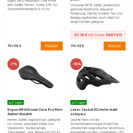
Ergon SM E-Mountain Core Prime
Men Sattel, Herren, Größe S/M, für
Universal MTB-Sattel, anatomisch
Sitzknochenabstand 9-12 cm.
geformte Reliefzone, bequeme
Polsterung, flacher hinterer Teil und
Bewegungsfreiheit, auch ideal für
lange Fahrten geeignet.
97.35 €
mit Code:
PARTS15
Kaufen
Kaufen
151.06 €
114.53 €
-
7%
-
15%
auf Lager
auf Lager
Ergon SR Allroad Core Pro Men
Lazer Jackal KC Helm matt
Sattel Stealth
schwarz
Herren-Sattel, ergonomisch, geeignet
Leichte Helm mit der
für Gravel, absorbiert Stöße und
Sicherheitstechnologie KinetiCore,
Vibrationen, Karbonschale,
ultraleichter magnetischer Verschluss,
Titanstreben, max. Belastung 100 kg,
kompatibel mit dem universellen LED-