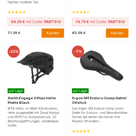
flachen hinteren Teil…
64.25 €
mit Code:
PARTS10
74.75 €
mit Code:
PARTS10
Kaufen
Kaufen
71.39 €
83.06 €
-
22%
-
7%
auf Lager
auf Lager
Smith Engage 2 Mips Helm
Ergon SM Enduro Comp Sattel
Matte Black
Oilslick
MTB-Helm, In-Mold-Konstruktion,
Das Ergon SM Enduro Comp ist ein
Helm ausgestattet mit Zonal Koroyd
Sattel für Enduro- und Mountainbike-
und MIPS für Aufprallschutz, 20
Fahrer, bei denen die Fahrer ihre
Belüftungsöffnungen, verstellbare
Position oft ändern.
Größe.