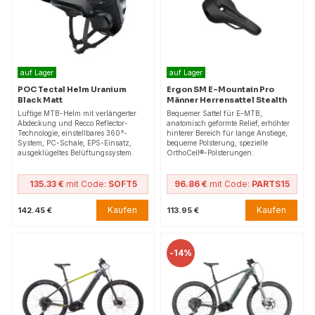
auf Lager
auf Lager
POC Tectal Helm Uranium
Ergon SM E-Mountain Pro
Black Matt
Männer Herrensattel Stealth
Luftige MTB-Helm mit verlängerter
Bequemer Sattel für E-MTB,
Abdeckung und Recco Reflector-
anatomisch geformte Relief, erhöhter
Technologie, einstellbares 360°-
hinterer Bereich für lange Anstiege,
System, PC-Schale, EPS-Einsatz,
bequeme Polsterung, spezielle
ausgeklügeltes Belüftungssystem.
OrthoCell®-Polsterungen.
135.33 €
mit Code:
SOFT5
96.86 €
mit Code:
PARTS15
Kaufen
Kaufen
142.45 €
113.95 €
-
14%